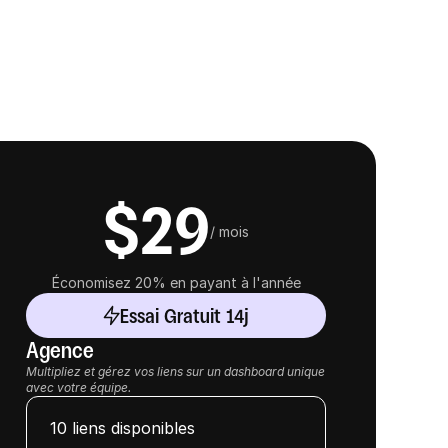
$29
/ mois
Économisez 20% en payant à l'année
Essai Gratuit 14j
Agence
Multipliez et gérez vos liens sur un dashboard unique 
avec votre équipe.
10 liens disponibles