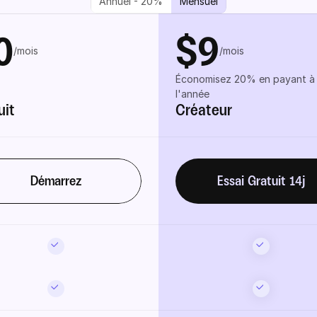
Annuel - 20%
Mensuel
0
$9
/mois
/mois
Économisez 20% en payant à 
l'année
uit
Créateur
Démarrez
Essai Gratuit 14j